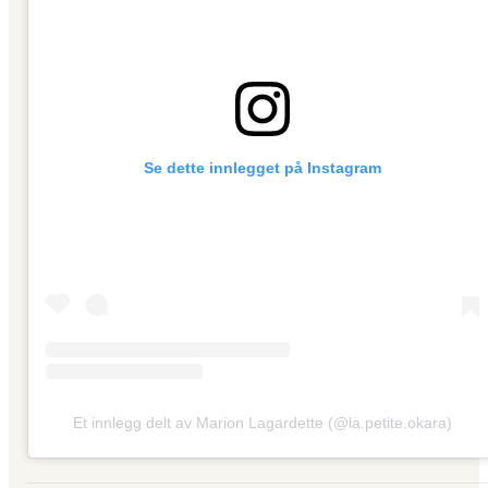
Se dette innlegget på Instagram
Et innlegg delt av Marion Lagardette (@la.petite.okara)