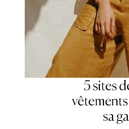
5 sites 
vêtements 
sa g