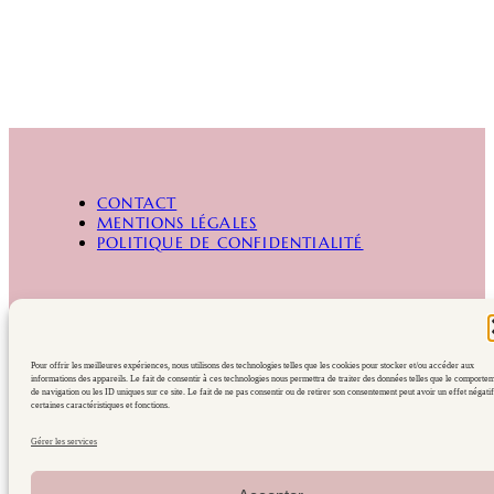
CONTACT
MENTIONS LÉGALES
POLITIQUE DE CONFIDENTIALITÉ
© 2026 Culture V
Pour offrir les meilleures expériences, nous utilisons des technologies telles que les cookies pour stocker et/ou accéder aux
informations des appareils. Le fait de consentir à ces technologies nous permettra de traiter des données telles que le comporte
de navigation ou les ID uniques sur ce site. Le fait de ne pas consentir ou de retirer son consentement peut avoir un effet négatif
certaines caractéristiques et fonctions.
Gérer les services